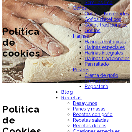
Semillas Eco
Gofios
Gofios – Novedades
Gofios dietéticos
Gofios tradicionales
Política
Gofitos
Harinas
de
Harinas ecológicas
Harinas especiales
cookies
Harinas integrales
Harinas tradicionales
Pan rallado
Postres
Crema de gofio
Preparados
Repostería
Blog
Recetas
Desayunos
Política
Panes y masas
Recetas con gofio
de
Recetas saladas
Recetas dulces
Cookies
Ocasiones especiales