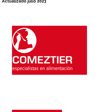
Actualizado julio 2023
Comeztier es una marca de Cafés Careca S.L.
Pol. Ind. de Güímar
Manzana 28 - Parcela 1.
38509 - Valle de Güímar.